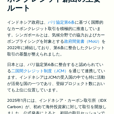
ルート
インドネシア政府は、
パリ協定第6条
に基づく国際的
なカーボンクレジット取引を積極的に推進していま
す。シンガポールとは、気候分野での協力およびカー
ボンプライシングを対象とする
政府間覚書（MoU）
を
2022年に締結しており、第6条に整合したクレジット
取引の基盤が整えられました。
日本とは、パリ協定第6条に整合すると認められてい
る
二国間クレジット制度（JCM）
を通じて連携してい
ます。インドネシアはJCMの受入国の中でも特に活動
が活発な国の一つであり、登録プロジェクト数におい
ても上位に位置しています。
2025年1月には、インドネシア・カーボン取引所（IDX
Carbon）が、初めて海外投資家に対して取引を開放し
ました。公式発表によると、初回の取引セッションで