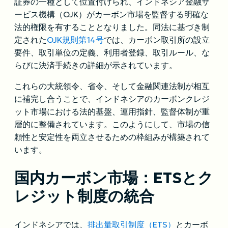
証券の一種として位置付けられ、インドネシア金融サ
ービス機構（OJK）がカーボン市場を監督する明確な
法的権限を有することとなりました。同法に基づき制
定された
OJK規則第14号
では、カーボン取引所の設立
要件、取引単位の定義、利用者登録、取引ルール、な
らびに決済手続きの詳細が示されています。
これらの大統領令、省令、そして金融関連法制が相互
に補完し合うことで、インドネシアのカーボンクレジ
ット市場における法的基盤、運用指針、監督体制が重
層的に整備されています。このようにして、市場の信
頼性と安定性を両立させるための枠組みが構築されて
います。
国内カーボン市場：ETSとク
レジット制度の統合
インドネシアでは、
排出量取引制度（ETS）
とカーボ