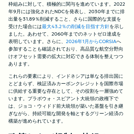
枠組みに対して、積極的に関与を進めています。2022
年9月には強化されたNDCを発表し、2030年までに排
出量を31.89％削減すること、さらに国際的な支援を
受けた場合には
最大43.2％の削減を目指す方針
を示し
ました。あわせて、2060年までのネットゼロ達成を
表明しています。さらに、
2026年1月からCORSIA
へ
参加することも確認されており、高品質な航空分野向
けオフセット需要の拡大に対応できる体制を整えつつ
あります。
これらの要素により、インドネシアは単なる排出国に
とどまらず、検証済みカーボンクレジットを国際市場
に供給する重要な存在として、その役割を一層強めて
います。プラボウォ・スビアント大統領の政権下で
は、ジョコ・ウィドド前大統領が築いた基盤を引き継
ぎながら、持続可能な開発を軸とするグリーン経済の
構築が進められています。