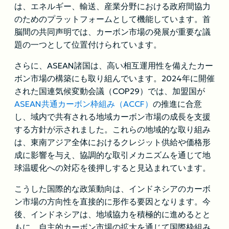
は、エネルギー、輸送、産業分野における政府間協力
のためのプラットフォームとして機能しています。首
脳間の共同声明では、カーボン市場の発展が重要な議
題の一つとして位置付けられています。
さらに、ASEAN諸国は、高い相互運用性を備えたカー
ボン市場の構築にも取り組んでいます。2024年に開催
された国連気候変動会議（COP29）では、加盟国が
ASEAN共通カーボン枠組み（ACCF）
の推進に合意
し、域内で共有される地域カーボン市場の成長を支援
する方針が示されました。これらの地域的な取り組み
は、東南アジア全体におけるクレジット供給や価格形
成に影響を与え、協調的な取引メカニズムを通じて地
球温暖化への対応を後押しすると見込まれています。
こうした国際的な政策動向は、インドネシアのカーボ
ン市場の方向性を直接的に形作る要因となります。今
後、インドネシアは、地域協力を積極的に進めるとと
もに、自主的カーボン市場の拡大を通じて国際枠組み