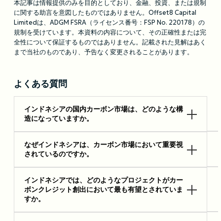
本記事は情報提供のみを目的としており、金融、投資、または規制
に関する助言を意図したものではありません。Offset8 Capital
Limitedは、ADGM FSRA（ライセンス番号：FSP No. 220178）の
規制を受けています。本資料の内容について、その正確性または完
全性について保証するものではありません。記載された見解はあく
まで当社のものであり、予告なく変更されることがあります。
よくある質問
インドネシアの国内カーボン市場は、どのような構
造になっていますか。
インドネシアでは、排出量取引制度（ETS）と、カー
なぜインドネシアは、カーボン市場において重要視
されているのですか。
ボンクレジット（オフセット）制度の双方が運用され
ています。2023年に開始されたETSは、主に電力部門
インドネシアは、広大な熱帯林、泥炭地、マングロー
インドネシアでは、どのようなプロジェクトがカー
を対象としており、各発電所には「PTBAE-PU」と呼
ボンクレジット創出において最も有望とされていま
ブ、水田など、世界有数の自然由来の炭素吸収源を有
ばれる技術別の排出上限が割り当てられています。排
すか。
しており、温室効果ガス削減において非常に高い潜在
出量が上限を下回る施設は余剰枠を売却できる一方、
力を持っています。さらに、インドネシアはパリ協定
上限を超過した場合には追加の枠を購入する必要があ