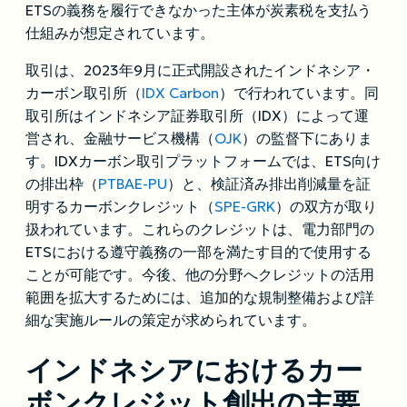
ETSの義務を履行できなかった主体が炭素税を支払う
仕組みが想定されています。
取引は、2023年9月に正式開設されたインドネシア・
カーボン取引所（
IDX Carbon
）で行われています。同
取引所はインドネシア証券取引所（IDX）によって運
営され、金融サービス機構（
OJK
）の監督下にありま
す。IDXカーボン取引プラットフォームでは、ETS向け
の排出枠（
PTBAE-PU
）と、検証済み排出削減量を証
明するカーボンクレジット（
SPE-GRK
）の双方が取り
扱われています。これらのクレジットは、電力部門の
ETSにおける遵守義務の一部を満たす目的で使用する
ことが可能です。今後、他の分野へクレジットの活用
範囲を拡大するためには、追加的な規制整備および詳
細な実施ルールの策定が求められています。
インドネシアにおけるカー
ボンクレジット創出の主要