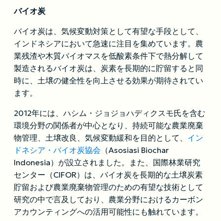
バイオ炭
バイオ炭は、気候変動対策として有望な手段として、
インドネシアにおいて急速に注目を集めています。農
業残渣や木質バイオマスを低酸素条件下で熱分解して
製造されるバイオ炭は、炭素を長期的に貯留すると同
時に、土壌の健全性を向上させる効果が期待されてい
ます。
2012年には、ハシム・ジョジョハディクスモ氏を含む
環境分野の関係者が中心となり、持続可能な農業廃棄
物管理、土壌改良、気候変動緩和を目的として、
イン
ドネシア・バイオ炭協会
（Asosiasi Biochar
Indonesia）が設立されました。また、国際林業研究
センター（CIFOR）は、バイオ炭を長期的な土壌炭素
貯留および農業廃棄物管理のための有望な技術として
研究の中で言及しており、農業分野におけるカーボン
アカウンティングへの活用可能性にも触れています。