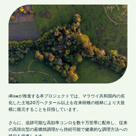
iRiseが推進する本プロジェクトでは、マラウイ共和国内の劣
化した土地20万ヘクタール以上を在来樹種の植林により大規
模に復元することを目指しています。
さらに、追跡可能な高効率コンロを数十万世帯に配布し、従来
の高排出型の薪燃焼調理から持続可能で健康的な調理方法への
移行を促進します。