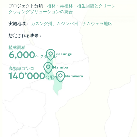
プロジェクト分類：
植林・再植林・植生回復とクリーン
クッキングソリューションの統合
実施地域：
カスング州、ムジンバ州、ナムウェラ地区
想定される成果：
植林面積
6,000
Kasungu
ヘクタール
Mzimba
高効率コンロ
140’000
Namwera
台配布