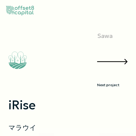
Sawa
Next project
iRise
マラウイ